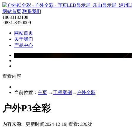
网站首页
联系我们
18683182108
0831-8350009
网站首页
关于我们
产品中心
新闻中心
工程案例
租赁显示屏
售后服务
查看内容
文件下载
联系我们
当前位置：
主页
→
工程案例
→
户外全彩
搜索
搜索
户外P3全彩
内容来源:
|
更新时间2024-12-19
|
查看:
336次